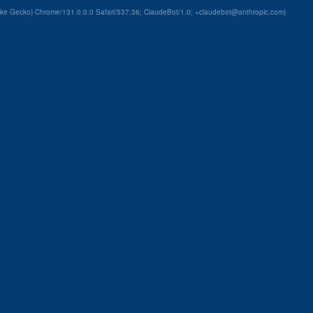
ike Gecko) Chrome/131.0.0.0 Safari/537.36; ClaudeBot/1.0; +claudebot@anthropic.com)