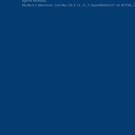
Agente detetado:
Mozilla/5.0 (Macintosh; Intel Mac OS X 10_15_7) AppleWebKit/537.36 (KHTML, l